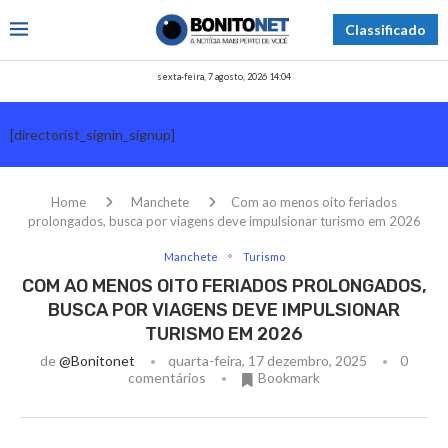
Classificado
sexta-feira, 7 agosto, 2026 14:04
[directorist_signin_signup]
Home
Manchete
Com ao menos oito feriados
prolongados, busca por viagens deve impulsionar turismo em 2026
Manchete
Turismo
COM AO MENOS OITO FERIADOS PROLONGADOS,
BUSCA POR VIAGENS DEVE IMPULSIONAR
TURISMO EM 2026
de
@bonitonet
quarta-feira, 17 dezembro, 2025
0
comentários
Bookmark