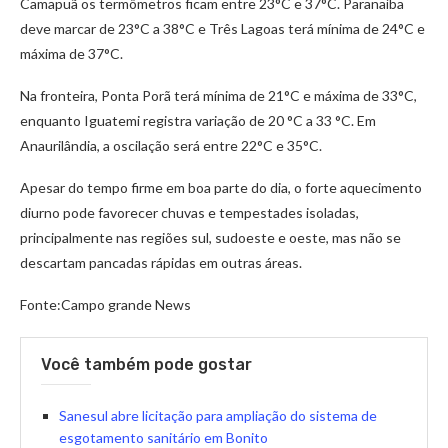
Camapuã os termômetros ficam entre 23°C e 37°C. Paranaíba
deve marcar de 23°C a 38°C e Três Lagoas terá mínima de 24°C e
máxima de 37°C.
Na fronteira, Ponta Porã terá mínima de 21°C e máxima de 33°C,
enquanto Iguatemi registra variação de 20 °C a 33 °C. Em
Anaurilândia, a oscilação será entre 22°C e 35°C.
Apesar do tempo firme em boa parte do dia, o forte aquecimento
diurno pode favorecer chuvas e tempestades isoladas,
principalmente nas regiões sul, sudoeste e oeste, mas não se
descartam pancadas rápidas em outras áreas.
Fonte:Campo grande News
Você também pode gostar
Sanesul abre licitação para ampliação do sistema de
esgotamento sanitário em Bonito