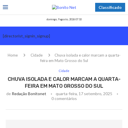
Classificado
domingo, 9 agosto, 2026 07:10
[directorist_signin_signup]
Home
Cidade
Chuva isolada e calor marcam a quarta-
feira em Mato Grosso do Sul
Cidade
CHUVA ISOLADA E CALOR MARCAM A QUARTA-
FEIRA EM MATO GROSSO DO SUL
de
Redação Bonitonet
quarta-feira, 17 setembro, 2025
0 comentários