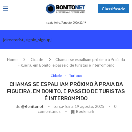
Classificado
sexta-feira, 7 agosto, 2026 22:49
[directorist_signin_signup]
Home
Cidade
Chamas se espalham próximo à Praia da
Figueira, em Bonito, e passeio de turistas é interrompido
Cidade
Turismo
CHAMAS SE ESPALHAM PRÓXIMO À PRAIA DA
FIGUEIRA, EM BONITO, E PASSEIO DE TURISTAS
É INTERROMPIDO
de
@bonitonet
terça-feira, 19 agosto, 2025
0
comentários
Bookmark