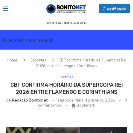
Classificado
sexta-feira, 7 agosto, 2026 20:41
[directorist_signin_signup]
Home
Esportes
CBF confirma horário da Supercopa Rei
2026 entre Flamengo e Corinthians
Esportes
CBF CONFIRMA HORÁRIO DA SUPERCOPA REI
2026 ENTRE FLAMENGO E CORINTHIANS
de
Redação Bonitonet
segunda-feira, 12 janeiro, 2026
0
comentários
Bookmark