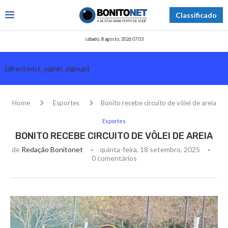
Classificado
sábado, 8 agosto, 2026 07:03
[directorist_signin_signup]
Home
Esportes
Bonito recebe circuito de vôlei de areia
Esportes
BONITO RECEBE CIRCUITO DE VÔLEI DE AREIA
de
Redação Bonitonet
quinta-feira, 18 setembro, 2025
0 comentários