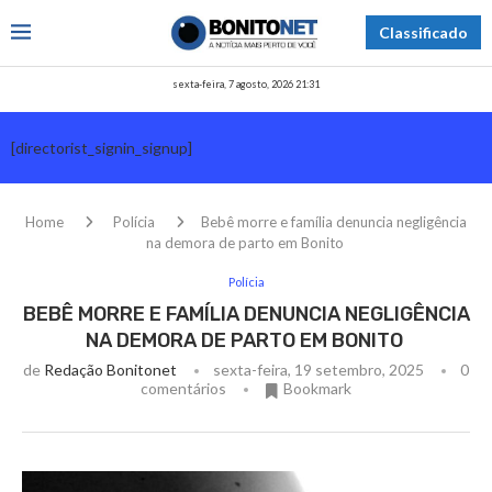
Classificado
sexta-feira, 7 agosto, 2026 21:31
[directorist_signin_signup]
Home
Polícia
Bebê morre e família denuncia negligência
na demora de parto em Bonito
Polícia
BEBÊ MORRE E FAMÍLIA DENUNCIA NEGLIGÊNCIA
NA DEMORA DE PARTO EM BONITO
de
Redação Bonitonet
sexta-feira, 19 setembro, 2025
0
comentários
Bookmark