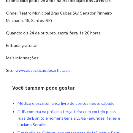
Espetáculo pelos 25 anos da Associação dos Artistas
Onde: Teatro Municipal Brás Cubas (Av. Senador Pinheiro
Machado, 48, Santos-SP)
Quando: dia 24 de outubro, sexta-feira, às 20 horas.
Entrada gratuita!
Mais informações:
Site:
www.associacaodosartistas.or
Você também pode gostar
Médico e escritor lança livro de contos neste sábado
FLIB começa na próxima terça-feira com cortejo pelas
ruas de Bonito e homenagens a Lygia Fagundes Telles e
Luciano Serafim
Fundação de Cultura leva artesanato de MS para o Feira