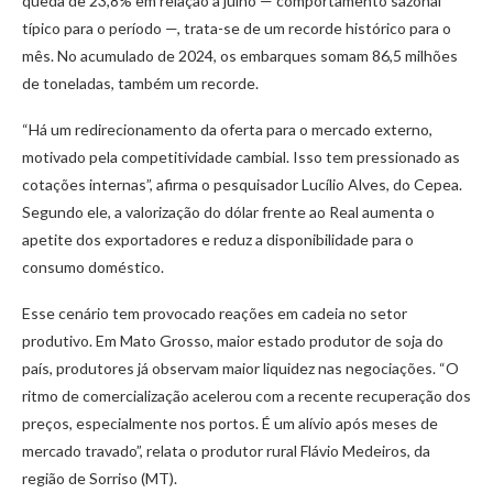
queda de 23,8% em relação a julho — comportamento sazonal
típico para o período —, trata-se de um recorde histórico para o
mês. No acumulado de 2024, os embarques somam 86,5 milhões
de toneladas, também um recorde.
“Há um redirecionamento da oferta para o mercado externo,
motivado pela competitividade cambial. Isso tem pressionado as
cotações internas”, afirma o pesquisador Lucílio Alves, do Cepea.
Segundo ele, a valorização do dólar frente ao Real aumenta o
apetite dos exportadores e reduz a disponibilidade para o
consumo doméstico.
Esse cenário tem provocado reações em cadeia no setor
produtivo. Em Mato Grosso, maior estado produtor de soja do
país, produtores já observam maior liquidez nas negociações. “O
ritmo de comercialização acelerou com a recente recuperação dos
preços, especialmente nos portos. É um alívio após meses de
mercado travado”, relata o produtor rural Flávio Medeiros, da
região de Sorriso (MT).