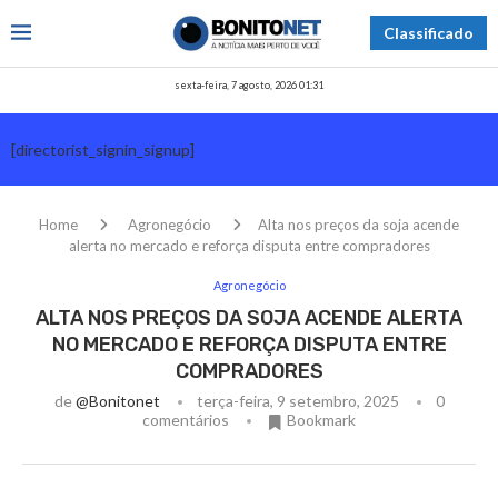
Classificado
sexta-feira, 7 agosto, 2026 01:31
[directorist_signin_signup]
Home
Agronegócio
Alta nos preços da soja acende
alerta no mercado e reforça disputa entre compradores
Agronegócio
ALTA NOS PREÇOS DA SOJA ACENDE ALERTA
NO MERCADO E REFORÇA DISPUTA ENTRE
COMPRADORES
de
@bonitonet
terça-feira, 9 setembro, 2025
0
comentários
Bookmark