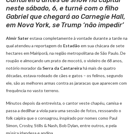
neste sábado, 6, e turnê com o filho
Gabriel que chegará ao Carnegie Hall,
em Nova York, se Trump ‘não impedir’
Almir Sater
estava completamente à vontade durante a tarde na
qual atendeu a reportagem do
Estadão
em sua chácara de sete
hectares em Mairiporã, na região metropolitana de São Paulo. De
roupão e almoçando um prato de mocotó, o violeiro de 68 anos,
notório morador da
Serra da Cantareira
há mais de quatro
décadas, estava rodeado de cães e gatos – os felinos, segundo
ele, são as melhores armas contra as jararacas que aparecem com
frequência no vasto terreno.
Minutos depois da entrevista, o cantor veste chapéu, camisa e
passa a dedilhar a viola para uma sessão de fotos, ressoando o
folk caipira que o consagrou, inspirado por nomes como Paul
Simon, Crosby, Stills & Nash, Bob Dylan, entre outros, e pela
música irlandesa e andina.