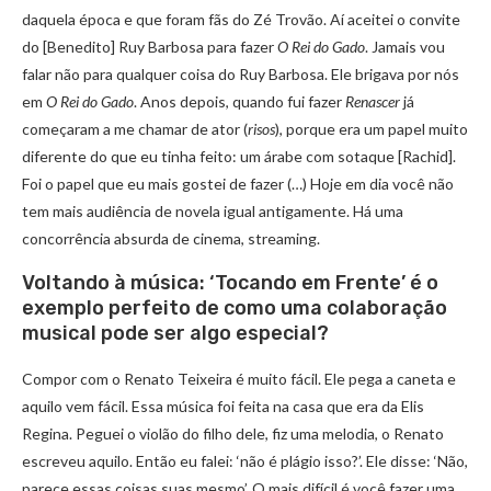
daquela época e que foram fãs do Zé Trovão. Aí aceitei o convite
do [Benedito] Ruy Barbosa para fazer
O Rei do Gado
. Jamais vou
falar não para qualquer coisa do Ruy Barbosa. Ele brigava por nós
em
O Rei do Gado
. Anos depois, quando fui fazer
Renascer
já
começaram a me chamar de ator (
risos
), porque era um papel muito
diferente do que eu tinha feito: um árabe com sotaque [Rachid].
Foi o papel que eu mais gostei de fazer (…) Hoje em dia você não
tem mais audiência de novela igual antigamente. Há uma
concorrência absurda de cinema, streaming.
Voltando à música: ‘Tocando em Frente’ é o
exemplo perfeito de como uma colaboração
musical pode ser algo especial?
Compor com o Renato Teixeira é muito fácil. Ele pega a caneta e
aquilo vem fácil. Essa música foi feita na casa que era da Elis
Regina. Peguei o violão do filho dele, fiz uma melodia, o Renato
escreveu aquilo. Então eu falei: ‘não é plágio isso?’. Ele disse: ‘Não,
parece essas coisas suas mesmo’. O mais difícil é você fazer uma