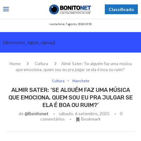
Classificado
sexta-feira, 7 agosto, 2026 03:50
[directorist_signin_signup]
Home
Cultura
Almir Sater: ‘Se alguém faz uma música
que emociona, quem sou eu pra julgar se ela é boa ou ruim?’
Cultura
Manchete
ALMIR SATER: ‘SE ALGUÉM FAZ UMA MÚSICA
QUE EMOCIONA, QUEM SOU EU PRA JULGAR SE
ELA É BOA OU RUIM?’
de
@bonitonet
sábado, 6 setembro, 2025
0
comentários
Bookmark