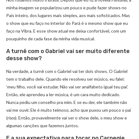
minha imagem se popularizou um pouco e pude fazer shows no
País inteiro, dos lugares mais simples, aos mais sofisticados. Mas
o show que eu faço no interior do Pará é o mesmo show que eu
faço na Vibra. E esse show atual me deixa confortável, com um
pouquinho de cada fase da minha vida musical.
A turnê com o Gabriel vai ser muito diferente
desse show?
Na verdade, a turnê com o Gabriel vai ter dois shows. O Gabriel
tem o trabalho dele. Quando ele resolveu ser músico, eu falei:
‘meu filho, você vai estudar. Não vai ser analfabeto igual teu pai’.
Então, ele aprendeu a ler música, é um cara muito dedicado.
Nunca pediu um conselho pra mim. E se eu der, ele também não
vai me ouvir. Ele é muito teimoso, acho que puxou um pouco o pai
(
risos
). Então, provavelmente vai ser o show dele, o meu show e
algumas canções que fazemos juntos.
E a sua expectativa para tocar no Carnegie