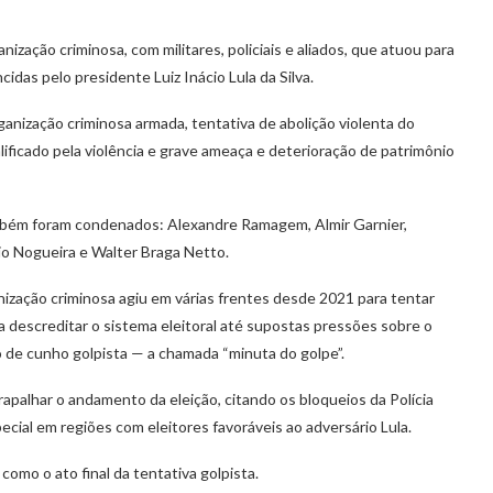
ização criminosa, com militares, policiais e aliados, que atuou para
idas pelo presidente Luiz Inácio Lula da Silva.
ganização criminosa armada, tentativa de abolição violenta do
ificado pela violência e grave ameaça e deterioração de patrimônio
ambém foram condenados: Alexandre Ramagem, Almir Garnier,
o Nogueira e Walter Braga Netto.
nização criminosa agiu em várias frentes desde 2021 para tentar
a descreditar o sistema eleitoral até supostas pressões sobre o
de cunho golpista — a chamada “minuta do golpe”.
apalhar o andamento da eleição, citando os bloqueios da Polícia
ecial em regiões com eleitores favoráveis ao adversário Lula.
omo o ato final da tentativa golpista.