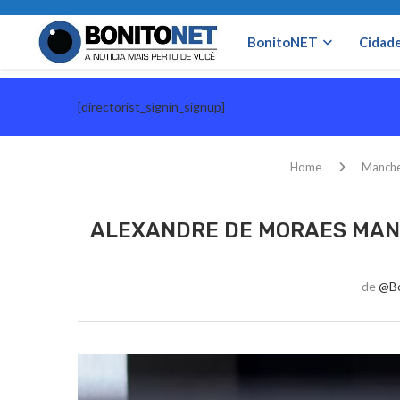
BonitoNET
Cidad
[directorist_signin_signup]
Home
Manch
ALEXANDRE DE MORAES MAND
de
@bo