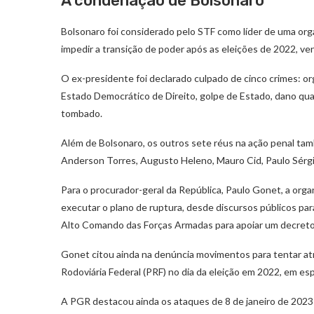
A condenação de Bolsonaro
Bolsonaro foi considerado pelo STF como líder de uma organ
impedir a transição de poder após as eleições de 2022, venc
O ex-presidente foi declarado culpado de cinco crimes: or
Estado Democrático de Direito, golpe de Estado, dano qual
tombado.
Além de Bolsonaro, os outros sete réus na ação penal t
Anderson Torres, Augusto Heleno, Mauro Cid, Paulo Sérgi
Para o procurador-geral da República, Paulo Gonet, a orga
executar o plano de ruptura, desde discursos públicos par
Alto Comando das Forças Armadas para apoiar um decreto 
Gonet citou ainda na denúncia movimentos para tentar atr
Rodoviária Federal (PRF) no dia da eleição em 2022, em esp
A PGR destacou ainda os ataques de 8 de janeiro de 2023 c