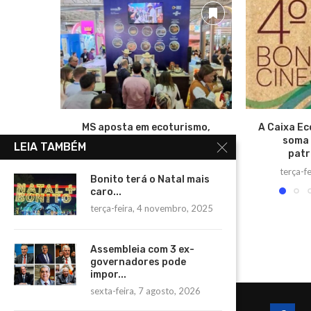
MS aposta em ecoturismo,
A Caixa Ec
gastronomia e sustentabilidade
soma
LEIA TAMBÉM
na Festuris 2025
patr
quinta-feira, 6 novembro, 2025
terça-f
Bonito terá o Natal mais
caro...
terça-feira, 4 novembro, 2025
Assembleia com 3 ex-
governadores pode
impor...
sexta-feira, 7 agosto, 2026