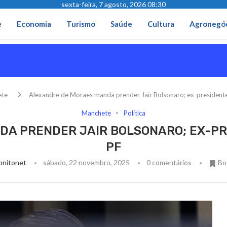
sexta-feira, 7 agosto, 2026 08:30
e
Economia
Turismo
Saúde
Cultura
Agronegó
ete
Alexandre de Moraes manda prender Jair Bolsonaro; ex-presidente
Manchete
Política
A PRENDER JAIR BOLSONARO; EX-PRE
PF
nitonet
sábado, 22 novembro, 2025
0 comentários
Bo