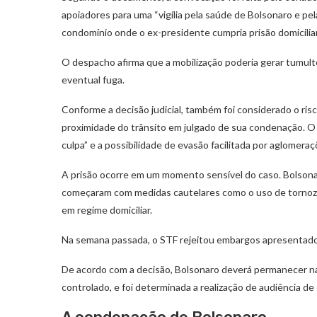
apoiadores para uma “vigília pela saúde de Bolsonaro e pel
condomínio onde o ex-presidente cumpria prisão domiciliar
O despacho afirma que a mobilização poderia gerar tumulto, 
eventual fuga.
Conforme a decisão judicial, também foi considerado o risco
proximidade do trânsito em julgado de sua condenação. O
culpa” e a possibilidade de evasão facilitada por aglomera
A prisão ocorre em um momento sensível do caso. Bolsonaro
começaram com medidas cautelares como o uso de tornozel
em regime domiciliar.
Na semana passada, o STF rejeitou embargos apresentados
De acordo com a decisão, Bolsonaro deverá permanecer na S
controlado, e foi determinada a realização de audiência d