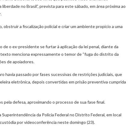
a liberdade no Brasil”, prevista para este sábado, em área próxima ao
.
obstruir a fiscalização policial e criar um ambiente propício a uma
 de o ex-presidente se furtar à aplicação da lei penal, diante da
 texto menciona expressamente o temor de “fuga do distrito da
ções de apoiadores.
 havia passado por fases sucessivas de restrições judiciais, que
eira eletrônica, depois convertidas em prisão preventiva cumprida
 pela defesa, aproximando o processo de sua fase final.
uperintendência da Polícia Federal no Distrito Federal, em local
e custódia por videoconferência neste domingo (23).