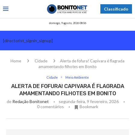
Classificado
domingo, 9 agosto, 2026 08:06
[directorist_signin_signup]
Home
Cidade
Alerta de fofura! Capivara é flagrada
amamentando filhotes em Bonito
Cidade
Meio Ambiente
ALERTA DE FOFURA! CAPIVARA É FLAGRADA
AMAMENTANDO FILHOTES EM BONITO
de
Redação Bonitonet
segunda-feira, 9 fevereiro, 2026
0 comentários
Bookmark