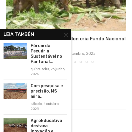
LEIA TAMBÉM
Projeto de lei de Marcos Pollon cria Fundo Nacional
de...
Fórum da
Pecuária
segunda-feira, 22 setembro, 2025
Sustentável no
Pantanal...
quinta-feira, 25 junho,
2026
Com pesquisa e
precisão, MS
mira...
sábado, 4 outubro,
2025
AgroEducativa
destaca
inovação e