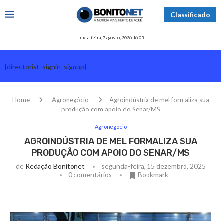
Classificado
sexta-feira, 7 agosto, 2026 16:05
[directorist_signin_signup]
Home
Agronegócio
Agroindústria de mel formaliza sua
produção com apoio do Senar/MS
Agronegócio
AGROINDÚSTRIA DE MEL FORMALIZA SUA
PRODUÇÃO COM APOIO DO SENAR/MS
de
Redação Bonitonet
segunda-feira, 15 dezembro, 2025
0 comentários
Bookmark