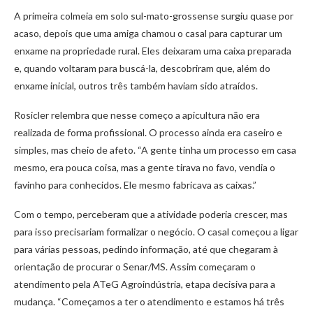
A primeira colmeia em solo sul-mato-grossense surgiu quase por
acaso, depois que uma amiga chamou o casal para capturar um
enxame na propriedade rural. Eles deixaram uma caixa preparada
e, quando voltaram para buscá-la, descobriram que, além do
enxame inicial, outros três também haviam sido atraídos.
Rosicler relembra que nesse começo a apicultura não era
realizada de forma profissional. O processo ainda era caseiro e
simples, mas cheio de afeto. “A gente tinha um processo em casa
mesmo, era pouca coisa, mas a gente tirava no favo, vendia o
favinho para conhecidos. Ele mesmo fabricava as caixas.”
Com o tempo, perceberam que a atividade poderia crescer, mas
para isso precisariam formalizar o negócio. O casal começou a ligar
para várias pessoas, pedindo informação, até que chegaram à
orientação de procurar o Senar/MS. Assim começaram o
atendimento pela ATeG Agroindústria, etapa decisiva para a
mudança. “Começamos a ter o atendimento e estamos há três