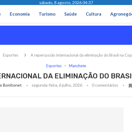
sábado, 8 agosto, 2026 04:37
e
Economia
Turismo
Saúde
Cultura
Agronegó
Esportes
A repercussão internacional da eliminação do Brasil na C
Esportes
Manchete
RNACIONAL DA ELIMINAÇÃO DO BRASI
o Bonitonet
segunda-feira, 6 julho, 2026
0 comentários