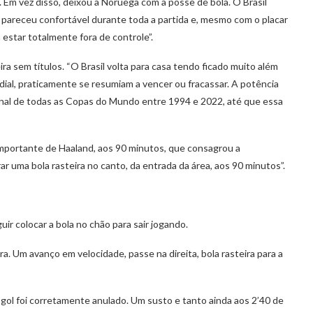
 Em vez disso, deixou a Noruega com a posse de bola. O Brasil
pareceu confortável durante toda a partida e, mesmo com o placar
estar totalmente fora de controle”.
ra sem títulos. “O Brasil volta para casa tendo ficado muito além
al, praticamente se resumiam a vencer ou fracassar. A potência
final de todas as Copas do Mundo entre 1994 e 2022, até que essa
 importante de Haaland, aos 90 minutos, que consagrou a
ar uma bola rasteira no canto, da entrada da área, aos 90 minutos”.
ir colocar a bola no chão para sair jogando.
a. Um avanço em velocidade, passe na direita, bola rasteira para a
o gol foi corretamente anulado. Um susto e tanto ainda aos 2’40 de