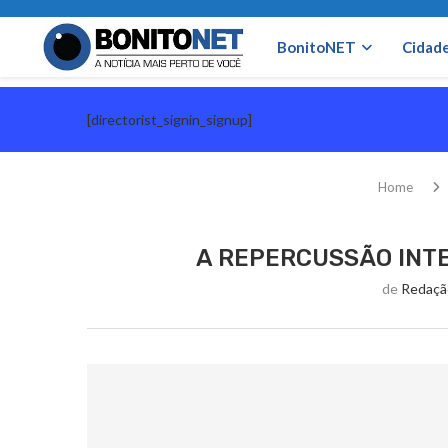
BonitoNET
Cidad
[directorist_signin_signup]
Home
A REPERCUSSÃO INTE
de
Redaçã