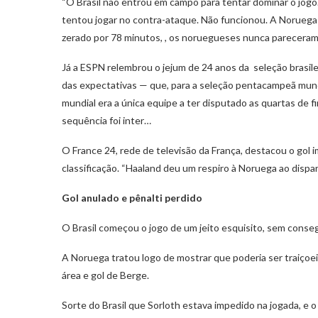
“O Brasil não entrou em campo para tentar dominar o jogo.
tentou jogar no contra-ataque. Não funcionou. A Noruega 
zerado por 78 minutos, , os noruegueses nunca pareceram 
Já a ESPN relembrou o jejum de 24 anos da seleção brasilei
das expectativas — que, para a seleção pentacampeã mundi
mundial era a única equipe a ter disputado as quartas de 
sequência foi inter…
O France 24, rede de televisão da França, destacou o gol
classificação. “Haaland deu um respiro à Noruega ao dispar
Gol anulado e pênalti perdido
O Brasil começou o jogo de um jeito esquisito, sem consegu
A Noruega tratou logo de mostrar que poderia ser traiçoeir
área e gol de Berge.
Sorte do Brasil que Sorloth estava impedido na jogada, e 