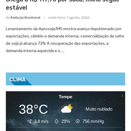
estável
de
Redação Bonitonet
sexta-feira, 7 agosto, 2026
Levantamento da Aprosoja/MS mostra avanço impulsionado por
exportações, câmbio e demanda interna; comercialização da safra
de soja já alcança 73% A recuperação das exportações, a
demanda interna aquecida e o …
CLIMA
Tempe
38°C
Muito nublado
3.8 m/s
29%
756
mmHg