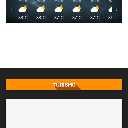
21:00
22:00
23:00
00:00
01:00
02:00
‹
›
38°C
38°C
37°C
37°C
37°C
36°C
TURISMO