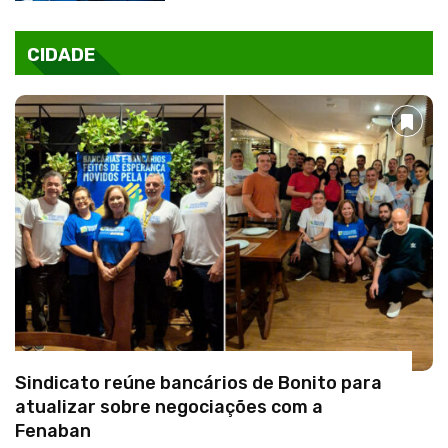
CIDADE
Sindicato reúne bancários de Bonito para
atualizar sobre negociações com a
Fenaban