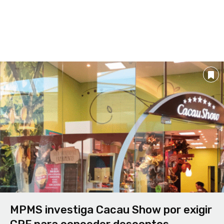
MPMS investiga Cacau Show por exigir