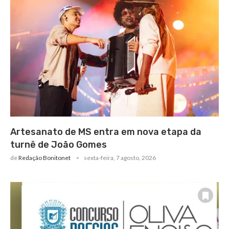
Artesanato de MS entra em nova etapa da
turnê de João Gomes
de
Redação Bonitonet
sexta-feira, 7 agosto, 2026