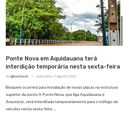
Ponte Nova em Aquidauana terá
interdição temporária nesta sexta-feira
de
@bonitonet
sexta-feira, 7 agosto, 2026
Bloqueio ocorrerá para instalação de novas placas na estrutura
superior da ponte A Ponte Nova, que liga Aquidauana e
Anastácio, será interditada temporariamente para o tráfego de
veículos nesta sexta-feira …