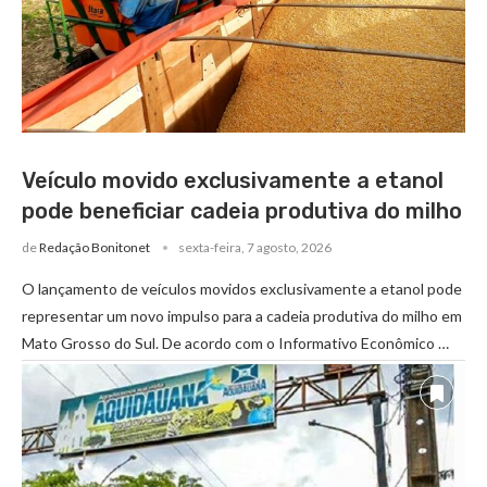
Veículo movido exclusivamente a etanol
pode beneficiar cadeia produtiva do milho
de
Redação Bonitonet
sexta-feira, 7 agosto, 2026
O lançamento de veículos movidos exclusivamente a etanol pode
representar um novo impulso para a cadeia produtiva do milho em
Mato Grosso do Sul. De acordo com o Informativo Econômico …