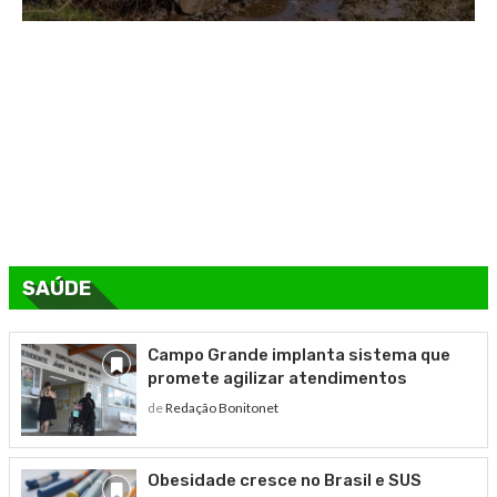
SAÚDE
Campo Grande implanta sistema que
promete agilizar atendimentos
de
Redação Bonitonet
Obesidade cresce no Brasil e SUS