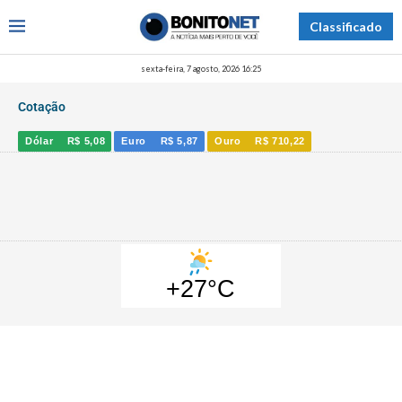
Classificado
sexta-feira, 7 agosto, 2026 16:25
Cotação
Dólar
R$ 5,08
Euro
R$ 5,87
Ouro
R$ 710,22
+27°C