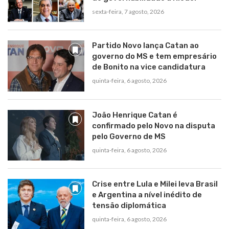
sexta-feira, 7 agosto, 2026
Partido Novo lança Catan ao
governo do MS e tem empresário
de Bonito na vice candidatura
quinta-feira, 6 agosto, 2026
João Henrique Catan é
confirmado pelo Novo na disputa
pelo Governo de MS
quinta-feira, 6 agosto, 2026
Crise entre Lula e Milei leva Brasil
e Argentina a nível inédito de
tensão diplomática
quinta-feira, 6 agosto, 2026