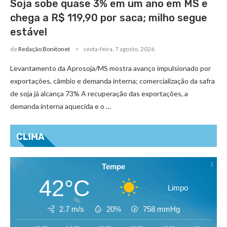
Soja sobe quase 3% em um ano em MS e
chega a R$ 119,90 por saca; milho segue
estável
de
Redação Bonitonet
sexta-feira, 7 agosto, 2026
Levantamento da Aprosoja/MS mostra avanço impulsionado por
exportações, câmbio e demanda interna; comercialização da safra
de soja já alcança 73% A recuperação das exportações, a
demanda interna aquecida e o …
CLIMA
Tempe
42°C
Limpo
2.7 m/s
20%
758
mmHg