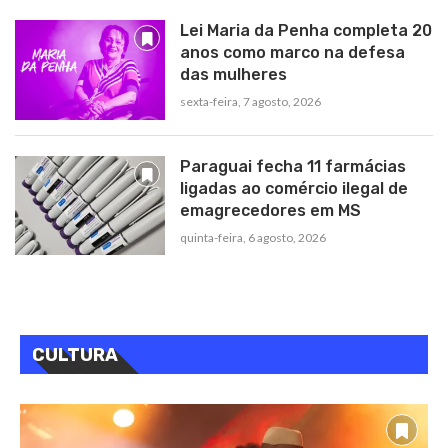
Lei Maria da Penha completa 20
anos como marco na defesa
das mulheres
sexta-feira, 7 agosto, 2026
Paraguai fecha 11 farmácias
ligadas ao comércio ilegal de
emagrecedores em MS
quinta-feira, 6 agosto, 2026
CULTURA