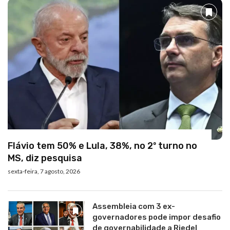
Flávio tem 50% e Lula, 38%, no 2º turno no
MS, diz pesquisa
sexta-feira, 7 agosto, 2026
Assembleia com 3 ex-
governadores pode impor desafio
de governabilidade a Riedel