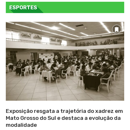
ESPORTES
Exposição resgata a trajetória do xadrez em
Mato Grosso do Sul e destaca a evolução da
modalidade