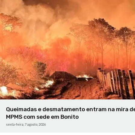
Queimadas e desmatamento entram na mira de
MPMS com sede em Bonito
sexta-feira, 7 agosto, 2026