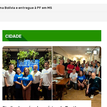
 na Bolívia e entregue à PF em MS
s de R$ 27 milhões em compra de livros e desvios...
CIDADE