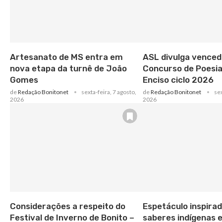
Artesanato de MS entra em
ASL divulga venced
nova etapa da turnê de João
Concurso de Poesia
Gomes
Enciso ciclo 2026
de
Redação Bonitonet
sexta-feira, 7 agosto,
de
Redação Bonitonet
sex
2026
2026
Considerações a respeito do
Espetáculo inspira
Festival de Inverno de Bonito –
saberes indígenas e