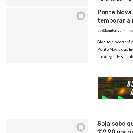
Ponte Nova 
temporária 
de
@bonitonet
sex
Bloqueio ocorrerá p
Ponte Nova, que li
o tráfego de veícul
Soja sobe q
119,90 por s