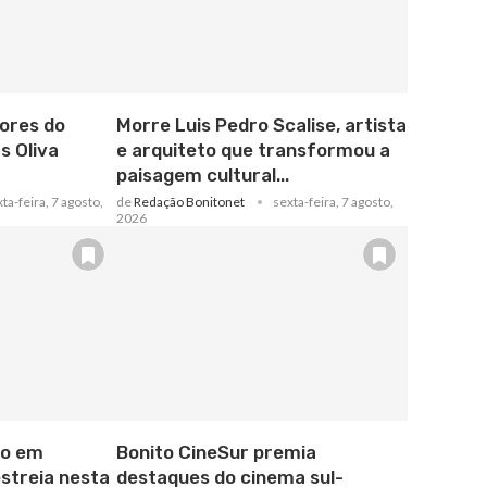
ores do
Morre Luis Pedro Scalise, artista
s Oliva
e arquiteto que transformou a
paisagem cultural...
ta-feira, 7 agosto,
de
Redação Bonitonet
sexta-feira, 7 agosto,
2026
do em
Bonito CineSur premia
streia nesta
destaques do cinema sul-